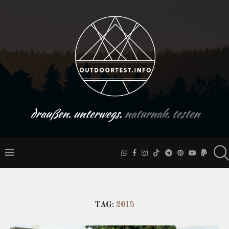
draußen. unterwegs.
naturnah. testen
TAG:
2015