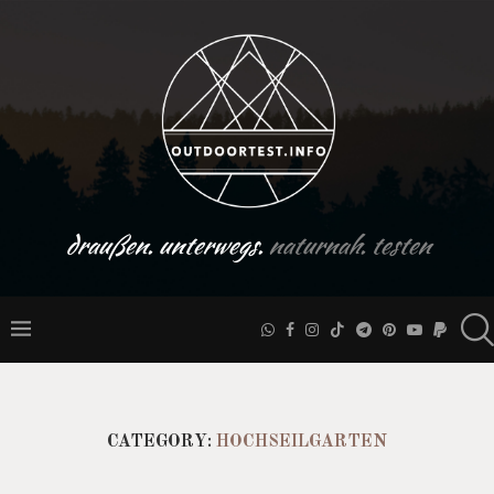
draußen. unterwegs.
naturnah. testen
CATEGORY:
HOCHSEILGARTEN