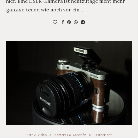
hier. Eine DSLR-Kamera ist heutzutage nicht mehr
ganz so teuer, wie noch vor ein …
Foto & Video
Kameras & Zubehör
Testbericht