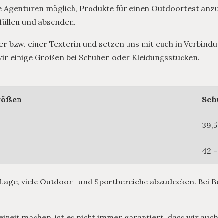
 die Agenturen möglich, Produkte für einen Outdoortest anz
füllen und absenden.
 bzw. einer Texterin und setzen uns mit euch in Verbindu
r einige Größen bei Schuhen oder Kleidungsstücken.
rößen
Sch
39,5
42 –
 Lage, viele Outdoor- und Sportbereiche abzudecken. Bei B
reizeit machen, ist es nicht immer garantiert, dass wir au