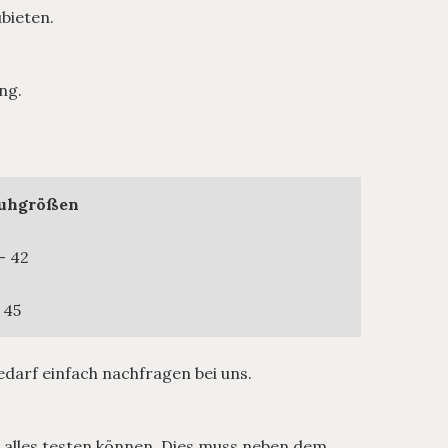
ubieten.
ng.
uhgrößen
- 42
 45
edarf einfach nachfragen bei uns.
ch alles testen können. Dies muss neben dem