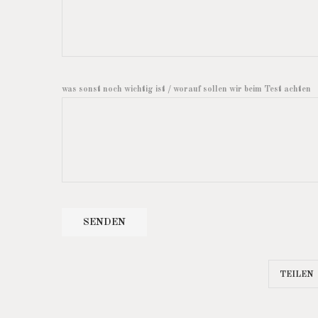
was sonst noch wichtig ist / worauf sollen wir beim Test achten
TEILEN