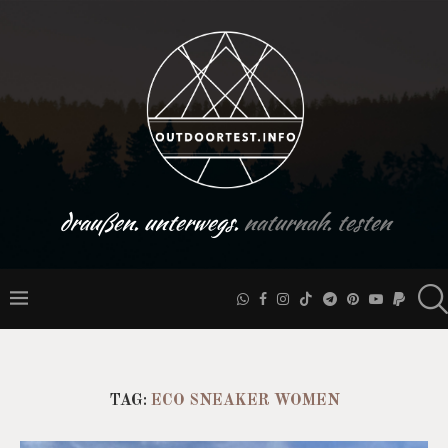
draußen. unterwegs.
naturnah. testen
TAG:
ECO SNEAKER WOMEN