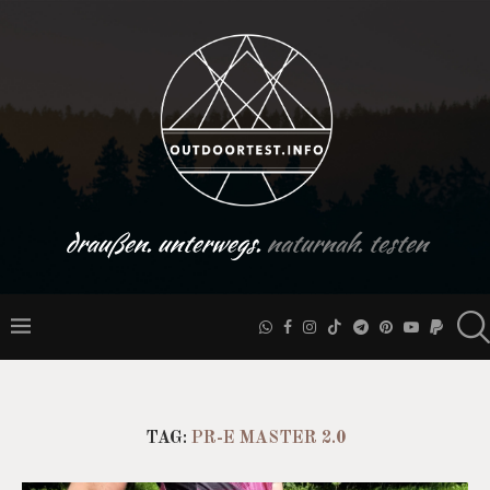
draußen. unterwegs.
naturnah. testen
TAG:
PR-E MASTER 2.0