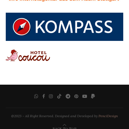
@2023 - All Right Reserved. Designed and Developed by
PenciDesign