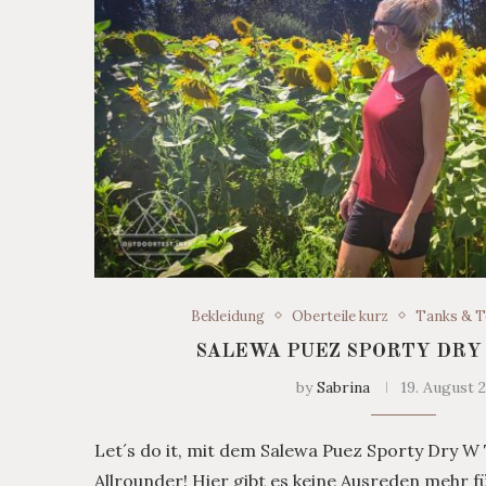
Bekleidung
Oberteile kurz
Tanks & T
SALEWA PUEZ SPORTY DRY
by
Sabrina
19. August 
Let´s do it, mit dem Salewa Puez Sporty Dry W 
Allrounder! Hier gibt es keine Ausreden mehr 