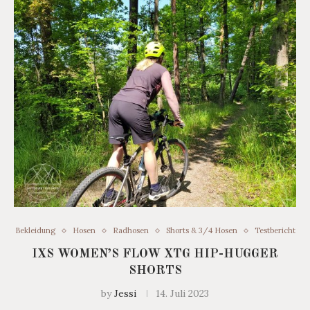
Bekleidung
Hosen
Radhosen
Shorts & 3/4 Hosen
Testbericht
IXS WOMEN’S FLOW XTG HIP-HUGGER
SHORTS
by
Jessi
14. Juli 2023