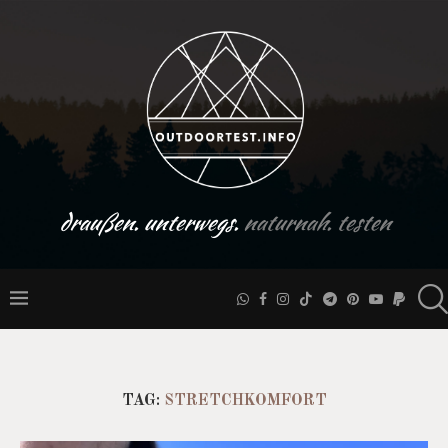
draußen. unterwegs.
naturnah. testen
TAG:
STRETCHKOMFORT