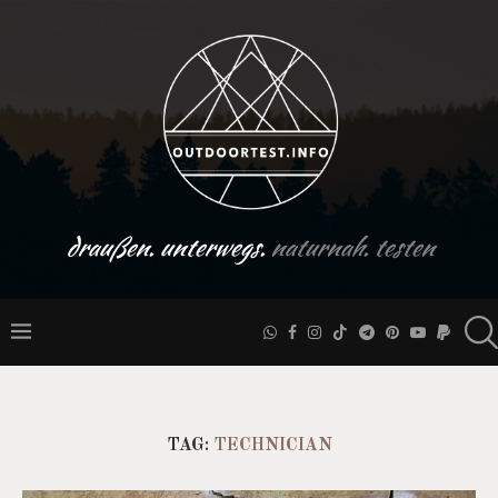
draußen. unterwegs.
naturnah. testen
TAG:
TECHNICIAN