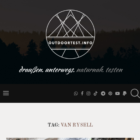
draußen. unterwegs.
naturnah. testen
TAG:
VAN RYSELL