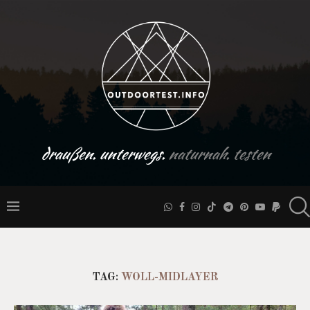
draußen. unterwegs.
naturnah. testen
TAG:
WOLL-MIDLAYER