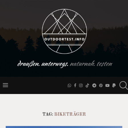
draußen. unterwegs.
naturnah. testen
TAG:
BIKETRÄGER