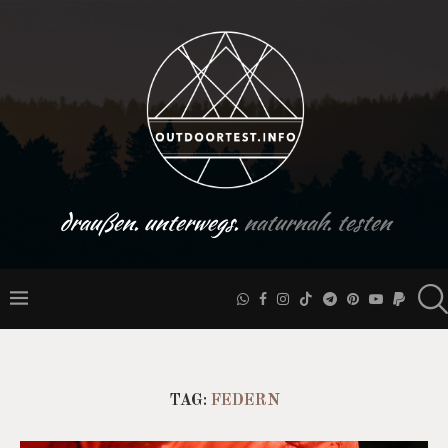
draußen. unterwegs.
naturnah. testen
TAG:
FEDERN