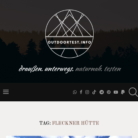
draußen. unterwegs.
naturnah. testen
TAG:
FLECKNER HÜTTE