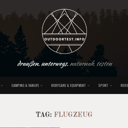
draußen. unterwegs.
naturnah. testen
CAMPING & VANLIFE
BODYCARE & EQUIPMENT
SPORT
REIS
TAG:
FLUGZEUG