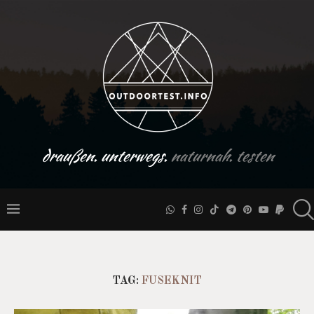
draußen. unterwegs.
naturnah. testen
TAG:
FUSEKNIT