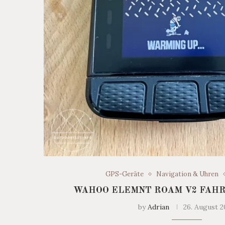
GPS-Geräte
Navigation & Uhren
WAHOO ELEMNT ROAM V2 FAH
by
Adrian
26. August 