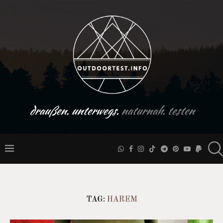
draußen. unterwegs.
naturnah. testen
TAG:
HAREM