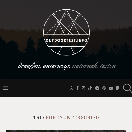
draußen. unterwegs.
naturnah. testen
TAG:
HÖHENUNTERSCHIED