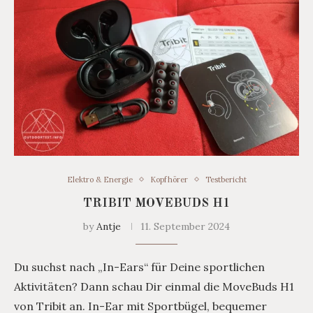
Elektro & Energie
Kopfhörer
Testbericht
TRIBIT MOVEBUDS H1
by
Antje
11. September 2024
Du suchst nach „In-Ears“ für Deine sportlichen
Aktivitäten? Dann schau Dir einmal die MoveBuds H1
von Tribit an. In-Ear mit Sportbügel, bequemer