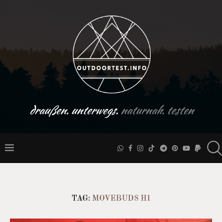
draußen. unterwegs.
naturnah. testen
TAG:
MOVEBUDS H1