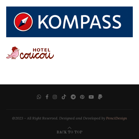
@2023 - All Right Reserved. Designed and Developed by
PenciDesign
BACK TO TOP