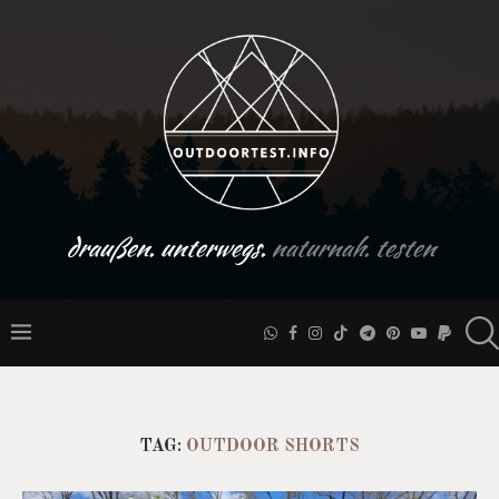
draußen. unterwegs.
naturnah. testen
TAG:
OUTDOOR SHORTS