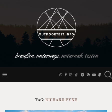
draußen. unterwegs.
naturnah. testen
TAG:
RICHARD PYNE