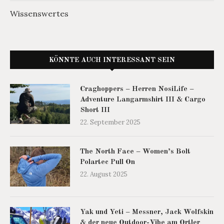
Wissenswertes
KÖNNTE AUCH INTERESSANT SEIN
Craghoppers – Herren NosiLife –
Adventure Langarmshirt III & Cargo
Short III
22. September 2025
The North Face – Women’s Bolt
Polartec Pull On
22. August 2025
Yak und Yeti – Messner, Jack Wolfskin
& der neue Outdoor-Vibe am Ortler