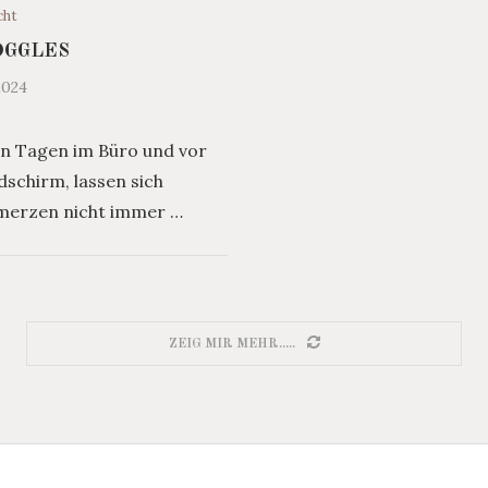
cht
OGGLES
2024
en Tagen im Büro und vor
dschirm, lassen sich
merzen nicht immer …
ZEIG MIR MEHR.....