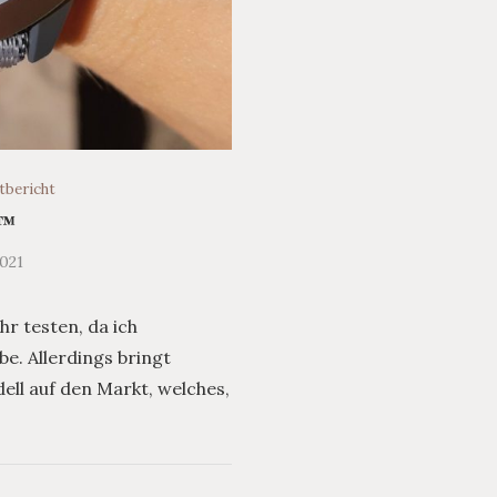
tbericht
O™
021
hr testen, da ich
e. Allerdings bringt
ll auf den Markt, welches,