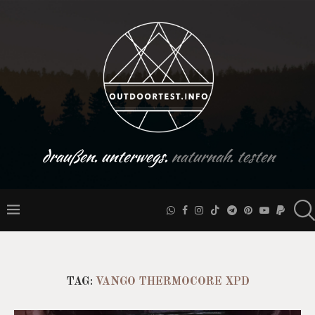
draußen. unterwegs.
naturnah. testen
TAG:
VANGO THERMOCORE XPD