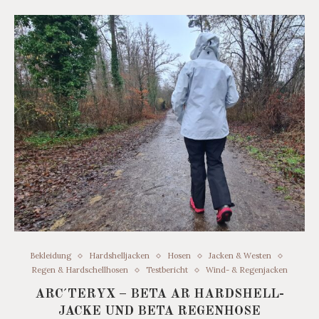
Bekleidung
Hardshelljacken
Hosen
Jacken & Westen
Regen & Hardschellhosen
Testbericht
Wind- & Regenjacken
ARC´TERYX – BETA AR HARDSHELL-
JACKE UND BETA REGENHOSE