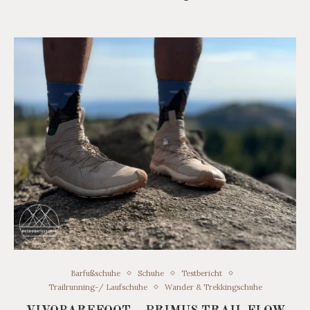
Barfußschuhe
Schuhe
Testbericht
Trailrunning-/ Laufschuhe
Wander & Trekkingschuhe