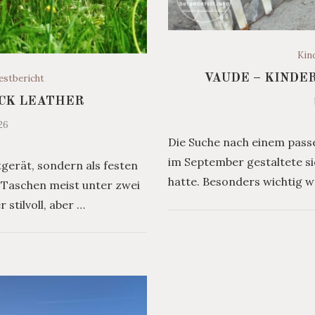
Kin
VAUDE – KINDE
estbericht
ICK LEATHER
26
Die Suche nach einem pass
im September gestaltete sic
tgerät, sondern als festen
hatte. Besonders wichtig wa
r Taschen meist unter zwei
 stilvoll, aber …