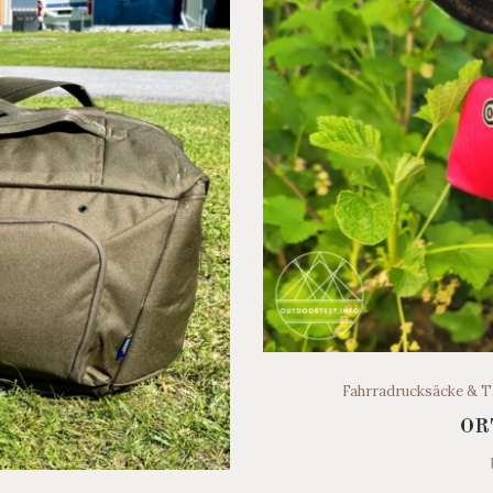
Fahrradrucksäcke & 
OR