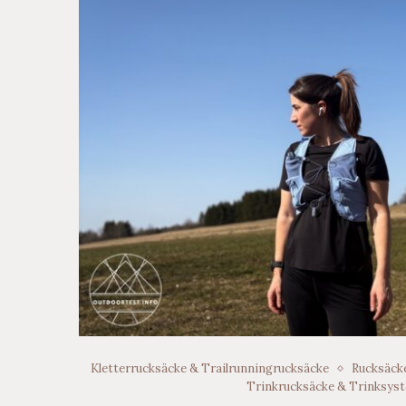
Kletterrucksäcke & Trailrunningrucksäcke
Rucksäck
Trinkrucksäcke & Trinksys