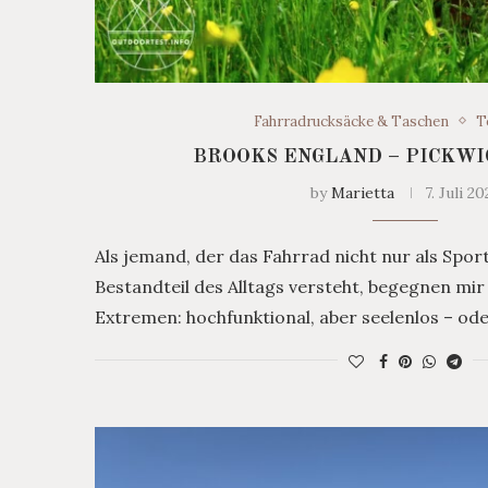
Fahrradrucksäcke & Taschen
T
BROOKS ENGLAND – PICKW
by
Marietta
7. Juli 20
Als jemand, der das Fahrrad nicht nur als Spor
Bestandteil des Alltags versteht, begegnen mi
Extremen: hochfunktional, aber seelenlos – oder