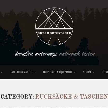
draußen. unterwegs.
naturnah. testen
CAMPING & VANLIFE
BODYCARE & EQUIPMENT
SPORT
REIS
CATEGORY:
RUCKSÄCKE & TASCHEN