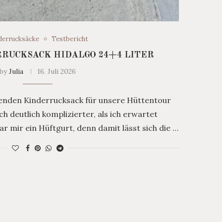
derrucksäcke
Testbericht
RRUCKSACK HIDALGO 24+4 LITER
by
Julia
16. Juli 2026
enden Kinderrucksack für unsere Hüttentour
h deutlich komplizierter, als ich erwartet
r mir ein Hüftgurt, denn damit lässt sich die …