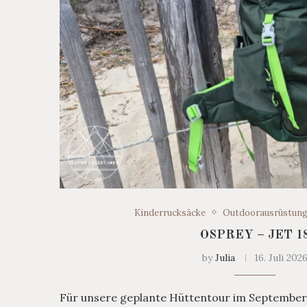
Kinderrucksäcke
Outdoorausrüstun
OSPREY – JET 1
by
Julia
16. Juli 202
Für unsere geplante Hüttentour im September