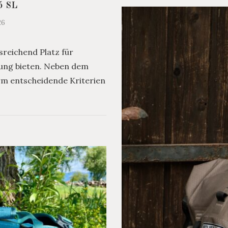
5 SL
26
sreichend Platz für
idung bieten. Neben dem
m entscheidende Kriterien