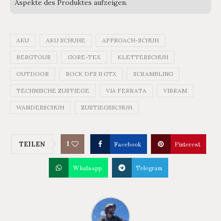
Aspekte des Produktes aufzeigen.
AKU
AKU SCHUHE
APPROACH-SCHUH
BERGTOUR
GORE-TEX
KLETTERSCHUH
OUTDOOR
ROCK DFS II GTX
SCRAMBLING
TECHNISCHE ZUSTIEGE
VIA FERRATA
VIBRAM
WANDERSCHUH
ZUSTIEGSSCHUH
1
TEILEN
Facebook
Pinterest
Whatsapp
Telegram