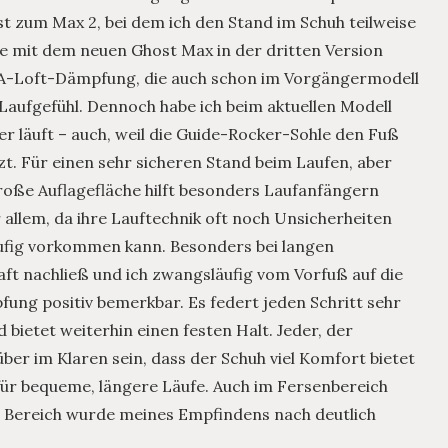
ast zum Max 2, bei dem ich den Stand im Schuh teilweise
 mit dem neuen Ghost Max in der dritten Version
DNA-Loft-Dämpfung, die auch schon im Vorgängermodell
Laufgefühl. Dennoch habe ich beim aktuellen Modell
r läuft – auch, weil die Guide-Rocker-Sohle den Fuß
tzt. Für einen sehr sicheren Stand beim Laufen, aber
große Auflagefläche hilft besonders Laufanfängern
r allem, da ihre Lauftechnik oft noch Unsicherheiten
ufig vorkommen kann. Besonders bei langen
ft nachließ und ich zwangsläufig vom Vorfuß auf die
fung positiv bemerkbar. Es federt jeden Schritt sehr
bietet weiterhin einen festen Halt. Jeder, der
über im Klaren sein, dass der Schuh viel Komfort bietet
h für bequeme, längere Läufe. Auch im Fersenbereich
 Bereich wurde meines Empfindens nach deutlich