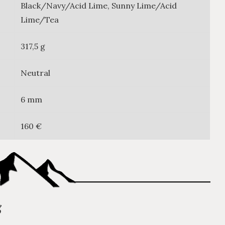
Black/Navy/Acid Lime, Sunny Lime/Acid
Lime/Tea
317,5 g
Neutral
6 mm
160 €
g