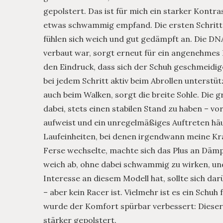
gepolstert. Das ist für mich ein starker Kontr
etwas schwammig empfand. Die ersten Schritte
fühlen sich weich und gut gedämpft an. Die 
verbaut war, sorgt erneut für ein angenehmes 
den Eindruck, dass sich der Schuh geschmeidige
bei jedem Schritt aktiv beim Abrollen unterstü
auch beim Walken, sorgt die breite Sohle. Die 
dabei, stets einen stabilen Stand zu haben – vo
aufweist und ein unregelmäßiges Auftreten hä
Laufeinheiten, bei denen irgendwann meine Kra
Ferse wechselte, machte sich das Plus an Dämp
weich ab, ohne dabei schwammig zu wirken, und 
Interesse an diesem Modell hat, sollte sich dar
– aber kein Racer ist. Vielmehr ist es ein Schu
wurde der Komfort spürbar verbessert: Dieser
stärker gepolstert.