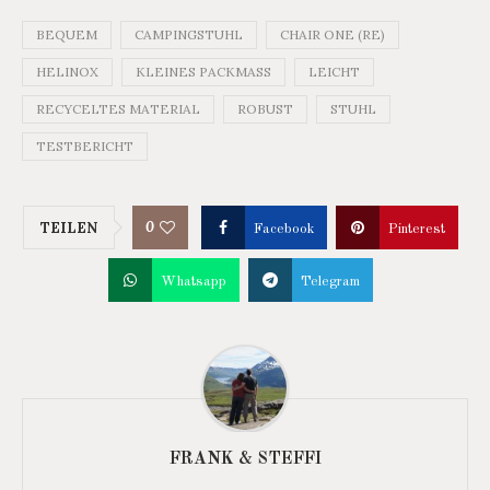
BEQUEM
CAMPINGSTUHL
CHAIR ONE (RE)
HELINOX
KLEINES PACKMASS
LEICHT
RECYCELTES MATERIAL
ROBUST
STUHL
TESTBERICHT
0
TEILEN
Facebook
Pinterest
Whatsapp
Telegram
FRANK & STEFFI