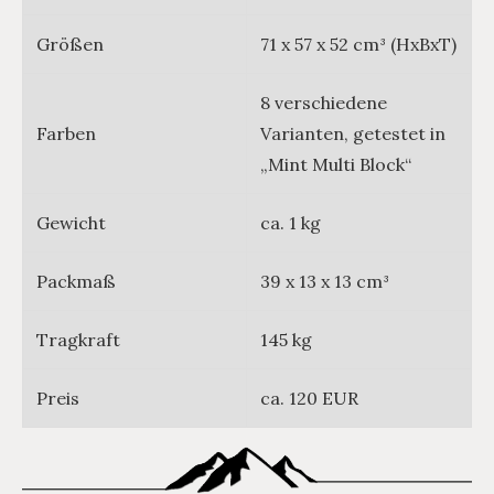
Größen
71 x 57 x 52 cm³ (HxBxT)
8 verschiedene
Farben
Varianten, getestet in
„Mint Multi Block“
Gewicht
ca. 1 kg
Packmaß
39 x 13 x 13 cm³
Tragkraft
145 kg
Preis
ca. 120 EUR