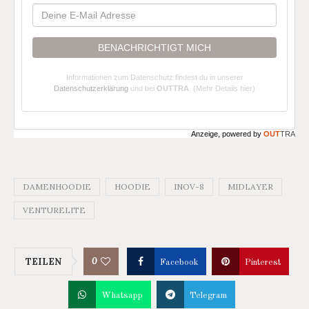
BENACHRICHTIGT MICH
Informationen zum Datenschutz findest du in unserer
Datenschutzerklärung
und bei
OUTTRA
.
(Mehr Details hier)
Anzeige, powered by
OUT
TRA
DAMENHOODIE
HOODIE
INOV-8
MIDLAYER
VENTURELITE
0
TEILEN
Facebook
Pinterest
Whatsapp
Telegram