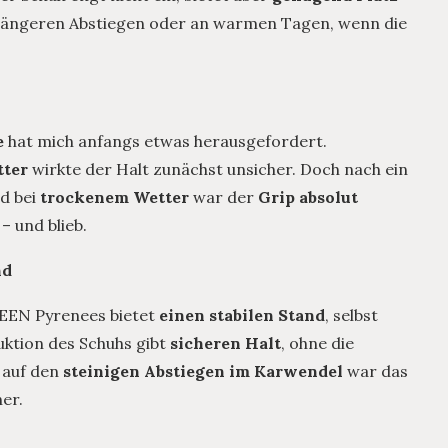
längeren Abstiegen oder an warmen Tagen, wenn die
e
hat mich anfangs etwas herausgefordert.
tter
wirkte der Halt zunächst unsicher. Doch nach ein
d bei
trockenem Wetter
war der
Grip absolut
– und blieb.
nd
 KEEN Pyrenees bietet
einen stabilen Stand
, selbst
ktion des Schuhs gibt
sicheren Halt
, ohne die
 auf den
steinigen Abstiegen im Karwendel
war das
her.