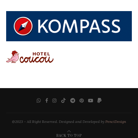
@2023 - All Right Reserved. Designed and Developed by
PenciDesign
BACK TO TOP