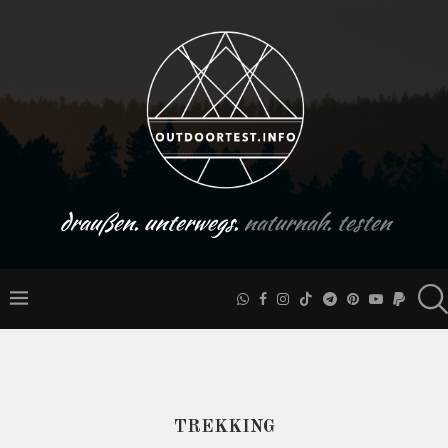
draußen. unterwegs.
naturnah. testen
TREKKING