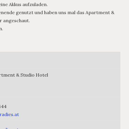
ine Akkus aufzuladen.
henende genutzt und haben uns mal das Apartment &
r angeschaut.
n.
rtment & Studio Hotel
444
radies.at