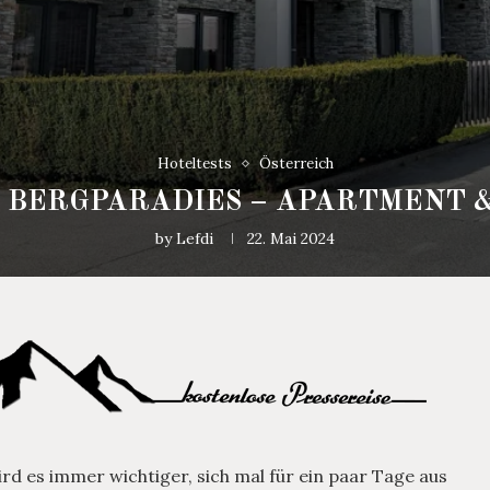
Hoteltests
Österreich
: BERGPARADIES – APARTMENT &
by
Lefdi
22. Mai 2024
wird es immer wichtiger, sich mal für ein paar Tage aus