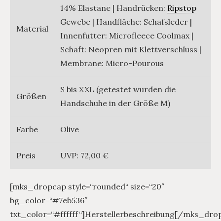
14% Elastane | Handrücken:
Ripstop
Gewebe | Handfläche: Schafsleder |
Material
Innenfutter: Microfleece Coolmax |
Schaft: Neopren mit Klettverschluss |
Membrane: Micro-Pourous
S bis XXL (getestet wurden die
Größen
Handschuhe in der Größe M)
Farbe
Olive
Preis
UVP: 72,00 €
[mks_dropcap style=“rounded“ size=“20″
bg_color=“#7eb536″
txt_color=“#ffffff“]Herstellerbeschreibung[/mks_dr