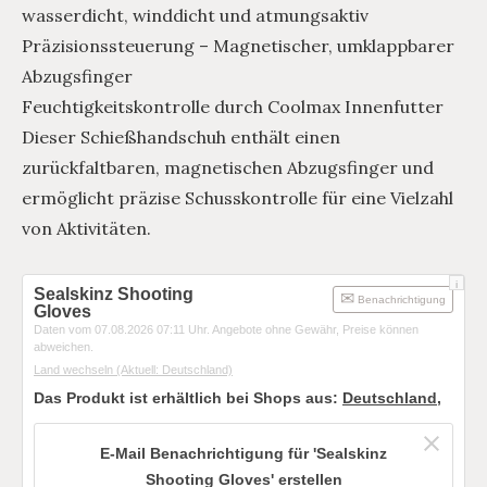
wasserdicht, winddicht und atmungsaktiv
Präzisionssteuerung – Magnetischer, umklappbarer
Abzugsfinger
Feuchtigkeitskontrolle durch Coolmax Innenfutter
Dieser Schießhandschuh enthält einen
zurückfaltbaren, magnetischen Abzugsfinger und
ermöglicht präzise Schusskontrolle für eine Vielzahl
von Aktivitäten.
i
Sealskinz Shooting
Benachrichtigung
Gloves
Daten vom 07.08.2026 07:11 Uhr. Angebote ohne Gewähr, Preise können
abweichen.
Land wechseln
(Aktuell: Deutschland)
Das Produkt ist erhältlich bei Shops aus:
Deutschland
,
E-Mail Benachrichtigung für 'Sealskinz
Shooting Gloves' erstellen