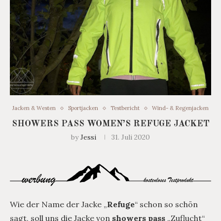
Jacken & Westen
Sportjacken
Testbericht
Wind- & Regenjacken
SHOWERS PASS WOMEN’S REFUGE JACKET
by
Jessi
31. Juli 2020
Wie der Name der Jacke „
Refuge
“ schon so schön
sagt, soll uns die Jacke von
showers pass
„Zuflucht“