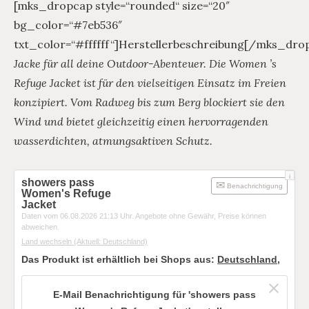
[mks_dropcap style=“rounded“ size=“20″
bg_color=“#7eb536″
txt_color=“#ffffff“]Herstellerbeschreibung[/mks_dro
Jacke für all deine Outdoor-Abenteuer. Die Women ’s
Refuge Jacket ist für den vielseitigen Einsatz im Freien
konzipiert. Vom Radweg bis zum Berg blockiert sie den
Wind und bietet gleichzeitig einen hervorragenden
wasserdichten, atmungsaktiven Schutz.
i
showers pass
Benachrichtigung
Women's Refuge
Jacket
Daten vom 06.08.2026 21:13 Uhr. Angebote ohne Gewähr, Preise können
abweichen.
Land wechseln
(Aktuell: Deutschland)
Das Produkt ist erhältlich bei Shops aus:
Deutschland
,
E-Mail Benachrichtigung für 'showers pass