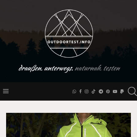
draußen. unterwegs.
naturnah. testen