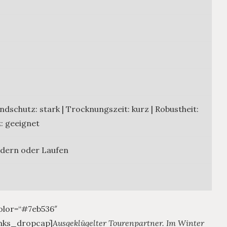
ndschutz: stark | Trocknungszeit: kurz | Robustheit:
z: geeignet
ndern oder Laufen
olor=“#7eb536″
/mks_dropcap]
Ausgeklügelter Tourenpartner. Im Winter