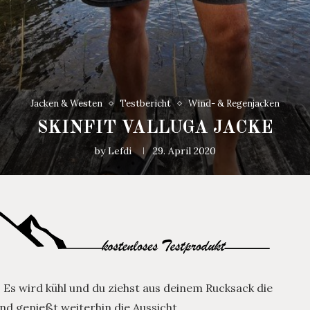
Jacken & Westen
Testbericht
Wind- & Regenjacken
SKINFIT VALLUGA JACKE
by
Lefdi
29. April 2020
 Es wird kühl und du ziehst aus deinem Rucksack die
und genießt weiterhin die Aussicht.