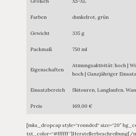
Größen
XS-XL
Farben
dunkelrot, grün
Gewicht
335 g
Packmaß
750 ml
Atmungsaktivität: hoch | Wi
Eigenschaften
hoch | Ganzjähriger Einsat
Einsatzbereich
Skitouren, Langlaufen, Wa
Preis
169,00 €
[mks_dropcap style=“rounded“ size=“20″ bg_c
txt_color=“#ffffff“]Herstellerbeschreibung[