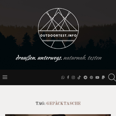
draußen. unterwegs.
naturnah. testen
TAG:
GEPÄCKTASCHE