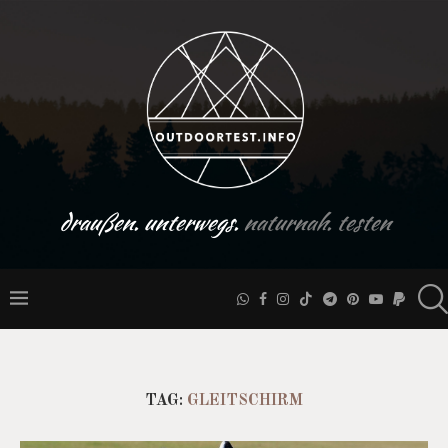
draußen. unterwegs.
naturnah. testen
TAG:
GLEITSCHIRM