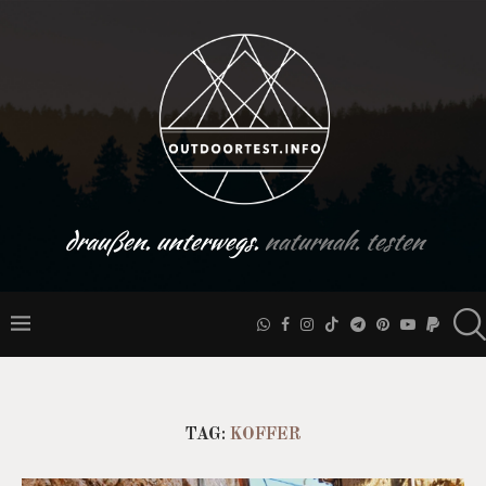
draußen. unterwegs.
naturnah. testen
TAG:
KOFFER