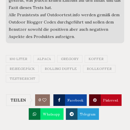
gestellt, was jedoch keinen Einfluss auf den Inhalt und das
Fazit dieses Tests hat.
Alle Praxistests auf Outdoortest.info werden gemäß dem
Outdoor Blogger Codex durchgeführt und sollen dem
Benutzer sowohl die positiven aber auch negativen
Aspekte des Produktes aufzeigen.
100 LITER
ALPACA
GREGORY
KOFFER
REISEGEPÄCK
ROLLING DUFFLE
ROLLKOFFER
TESTBERICHT
0
TEILEN
Facebook
Pinterest
Whatsapp
Telegram