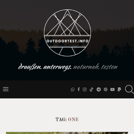
draußen. unterwegs.
naturnah. testen
TAG:
ONE