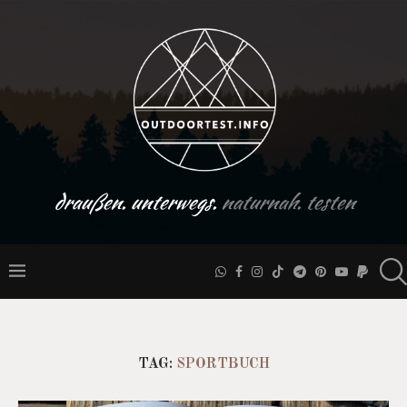
draußen. unterwegs.
naturnah. testen
TAG:
SPORTBUCH