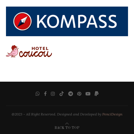
@2023 - All Right Reserved. Designed and Developed by
PenciDesign
BACK TO TOP