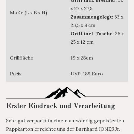
x 27 x 27,5
Maße (L x B x H)
Zusammengelegt:
33 x
23,5 x 8 cm
Grill incl. Tasche:
36 x
25 x 12 cm
Grillfläche
19 x 28cm
Preis
UVP: 189 Euro
Erster Eindruck und Verarbeitung
Sehr gut verpackt in einem aufwändig gepolsterten
Pappkarton erreichte uns der Burnhard JONES Jr.