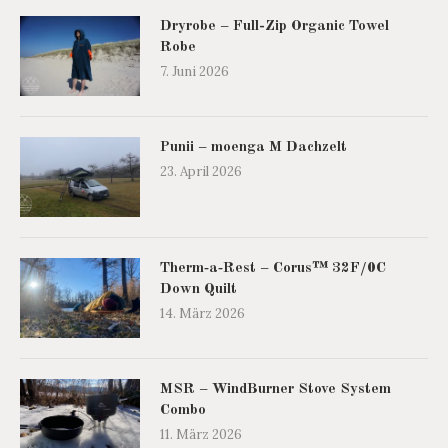
Dryrobe – Full-Zip Organic Towel
Robe
7. Juni 2026
Punii – moenga M Dachzelt
23. April 2026
Therm‑a‑Rest – Corus™ 32F/0C
Down Quilt
14. März 2026
MSR – WindBurner Stove System
Combo
11. März 2026