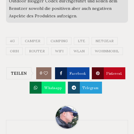
Outdoor Blogger Codex durchgeführt und sollen dem
Benutzer sowohl die positiven aber auch negativen
Aspekte des Produktes aufzeigen.
4G
CAMPER
CAMPING
LTE
NETGEAR
ORBI
ROUTER
WIFI
WLAN
WOHNMOBIL
0
TEILEN
Facebook
Pinterest
Whatsapp
Telegram