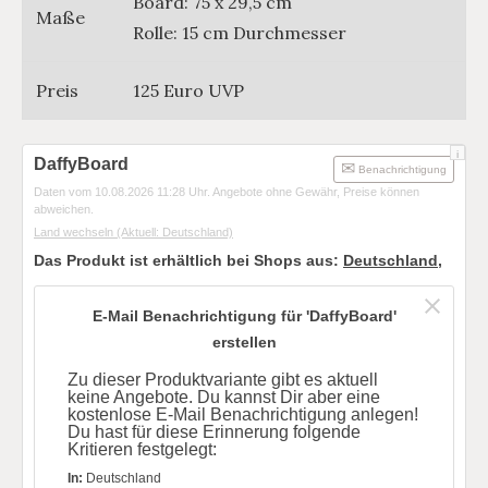
Board: 75 x 29,5 cm
Maße
Rolle: 15 cm Durchmesser
Preis
125 Euro UVP
i
DaffyBoard
Benachrichtigung
Daten vom 10.08.2026 11:28 Uhr. Angebote ohne Gewähr, Preise können
abweichen.
Land wechseln
(Aktuell: Deutschland)
Das Produkt ist erhältlich bei Shops aus:
Deutschland
,
E-Mail Benachrichtigung für 'DaffyBoard'
erstellen
Zu dieser Produktvariante gibt es aktuell
keine Angebote. Du kannst Dir aber eine
kostenlose E-Mail Benachrichtigung anlegen!
Du hast für diese Erinnerung folgende
Kritieren festgelegt:
In:
Deutschland